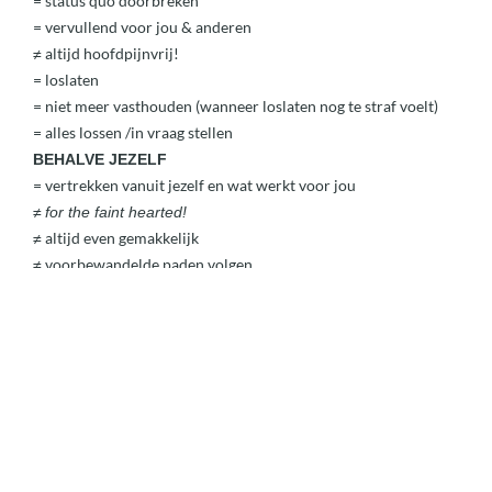
= status quo doorbreken
= vervullend voor jou & anderen
≠ altijd hoofdpijnvrij!
= loslaten
= niet meer vasthouden (wanneer loslaten nog te straf voelt)
= alles lossen /in vraag stellen
BEHALVE JEZELF
= vertrekken vanuit jezelf en wat werkt voor jou
≠
for the faint hearted!
≠ altijd even gemakkelijk
≠ voorbewandelde paden volgen